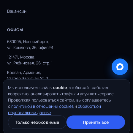
Вакансии
ОФИСЫ
630005, Новосибирск,
ул. Крылова, 36, офис 91
121471, Москва,
ул. Рябиновая, 26, стр. 1
Ереван, Армения,
Vazgen Sargsyan St. 2
Мы используем файлы
cookie
, чтобы сайт работал
корректно, анализировать трафик и улучшать сервис.
Продолжая пользоваться сайтом, вы соглашаетесь
© 2026 YuSMP Group. Все права защищены.
с
политикой в отношении cookies
и
обработкой
·
·
персональных данных
.
Политика конфиденциальности
О файлах Cookies
FAQ
Только необходимые
Принять все