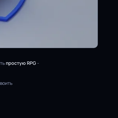
ить
простую RPG
-
своить