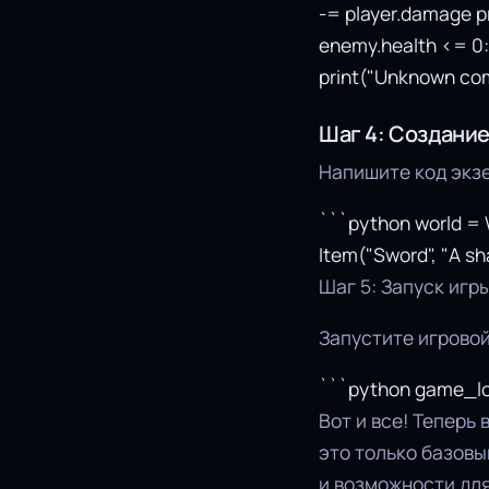
-= player.damage p
enemy.health <= 0:
print("Unknown co
Шаг 4: Создани
Напишите код экзе
```python world = Wo
Item("Sword", "A sha
Шаг 5: Запуск игр
Запустите игрово
```python game_lo
Вот и все! Теперь
это только базовы
и возможности дл