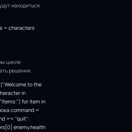
удут находиться
rs = characters
ом цикле
ать решения.
nt("Welcome to the
haracter in
Items:") for item in
игрока command =
d == "quit":
ers[0] enemy.health