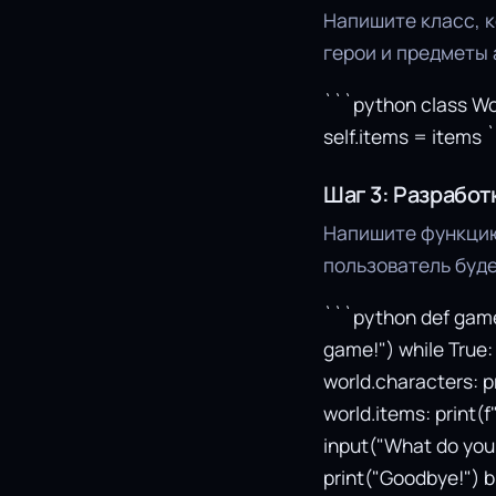
Напишите класс, к
герои и предметы 
```python class Wor
self.items = items 
Шаг 3: Разработ
Напишите функцию,
пользователь буд
```python def game_
game!") while True
world.characters: pr
world.items: print
input("What do you
print("Goodbye!") 