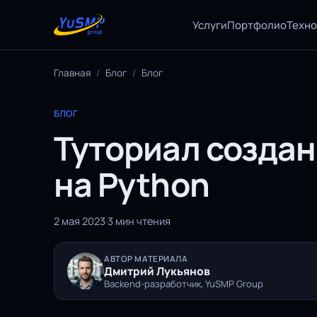
Услуги
Портфолио
Техн
Главная
/
Блог
/
Блог
БЛОГ
Туториал создан
на Python
2 мая 2023
·
3 мин чтения
АВТОР МАТЕРИАЛА
Дмитрий Лукьянов
Backend-разработчик, YuSMP Group