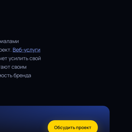
риалами
оект.
Веб-услуги
чет усилить свой
ают своим
мость бренда
Обсудить проект