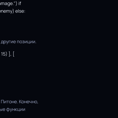
mage.") if
enemy) else:
 другие позиции.
15) ], [
 Питоне. Конечно,
ные функции