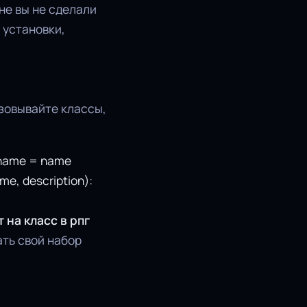
не вы не сделали
 установки,
зовывайте классы,
f.name = name
me, description):
 на класс в рпг
ать свой набор