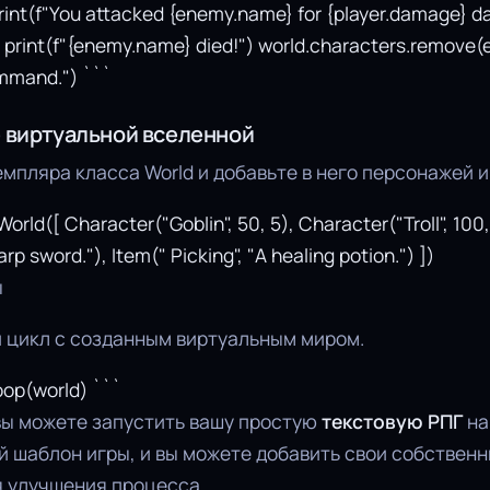
rint(f"You attacked {enemy.name} for {player.damage} da
 print(f"{enemy.name} died!") world.characters.remove(
mmand.") ```
е виртуальной вселенной
мпляра класса World и добавьте в него персонажей и
rld([ Character("Goblin", 50, 5), Character("Troll", 100, 
rp sword."), Item(" Picking", "A healing potion.") ])
ы
й цикл с созданным виртуальным миром.
op(world) ```
 вы можете запустить вашу простую
текстовую РПГ
на
й шаблон игры, и вы можете добавить свои собствен
я улучшения процесса.