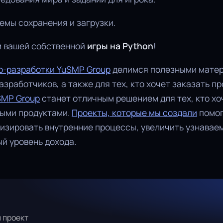
емы сохранения и загрузки.
м вашей собственной
игры на Python
!
b-разработки YuSMP Group
делимся полезными мате
зработчиков, а также для тех, кто хочет заказать пр
SMP Group
станет отличным решением для тех, кто хо
ыми продуктами.
Проекты, которые мы создали
помог
изировать внутренние процессы, увеличить узнавае
ый уровень дохода.
 проект