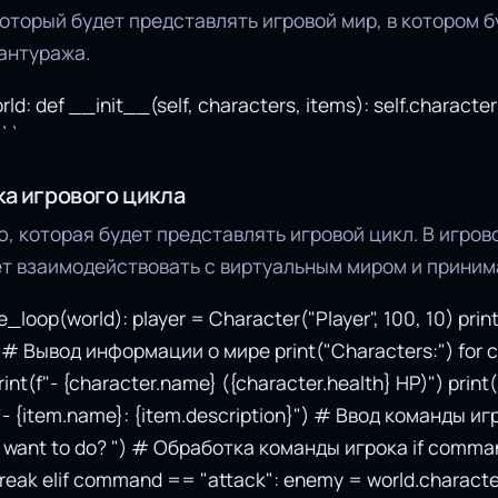
оторый будет представлять игровой мир, в котором б
антуража.
ld: def __init__(self, characters, items): self.characte
```
ка игрового цикла
 которая будет представлять игровой цикл. В игров
ет взаимодействовать с виртуальным миром и приним
loop(world): player = Character("Player", 100, 10) pri
: # Вывод информации о мире print("Characters:") for c
int(f"- {character.name} ({character.health} HP)") print("
(f"- {item.name}: {item.description}") # Ввод команды 
 want to do? ") # Обработка команды игрока if comman
break elif command == "attack": enemy = world.charact