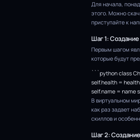
Для начала, понад
этого. Можно ска
приступайте к на
Шаг 1: Создание
Первым шагом явля
которые будут пре
```python class Ch
self.health = healt
self.name = name se
В виртуальном мир
как раз задает на
скиллов и особенн
Шаг 2: Создание