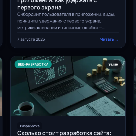
приложении: как удержать с
первого экрана
Онбординг пользователя в приложении: виды,
принципы удержания с первого экрана,
метрики активации и типичные ошибки —
практический разбор с чек-листом.
7 августа 2026
Читать →
9 мин
ВЕБ-РАЗРАБОТКА
Разработка
Сколько стоит разработка сайта: