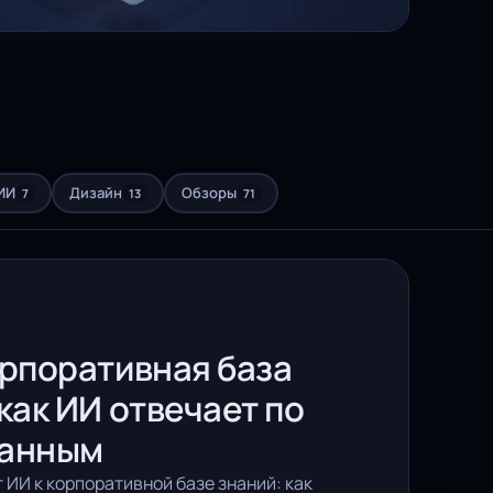
ИИ
Дизайн
Обзоры
7
13
71
орпоративная база
как ИИ отвечает по
данным
ИИ к корпоративной базе знаний: как