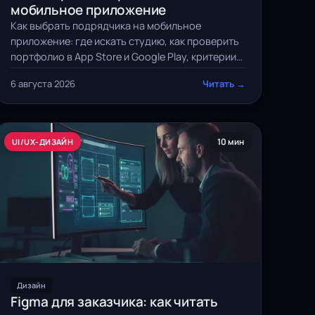
мобильное приложение
Как выбрать подрядчика на мобильное
приложение: где искать студию, как проверить
портфолио в App Store и Google Play, критерии
оценки, red flags и модели работы.
6 августа 2026
Читать →
10 мин
UI/UX-ДИЗАЙН
Дизайн
Figma для заказчика: как читать