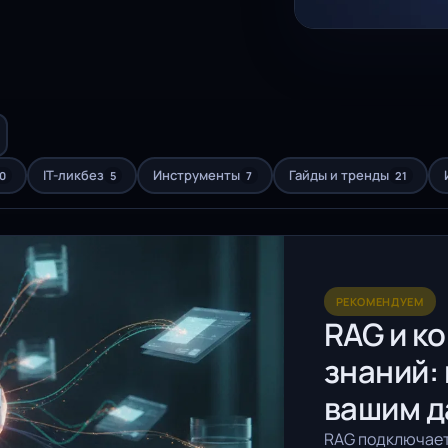
IT-ликбез
Инструменты
Гайды и тренды
0
5
7
21
РЕКОМЕНДУЕМ
RAG и к
знаний: 
вашим 
RAG подключает 