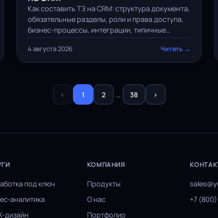
Как составить ТЗ на CRM: структура документа,
обязательные разделы, роли и права доступа,
бизнес-процессы, интеграции, типичные
ошибки и готовый чек-лист для заказчика.
4 августа 2026
Читать →
…
‹
1
2
38
›
УГИ
КОМПАНИЯ
КОНТАК
аботка под ключ
Продукты
sales@
ес‑аналитика
О нас
+7 (800)
X‑дизайн
Портфолио