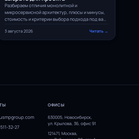
Разбираем отличия монолитной и
микросервисной архитектур, плюсы и минусы,
стоимость и критерии выбора подхода под ваш
проект — с таблицей сравнения и чек-листом.
3 августа 2026
Читать →
ТЫ
ОФИСЫ
yusmpgroup.com
630005, Новосибирск,
ул. Крылова, 36, офис 91
 511‑32‑27
121471, Москва,