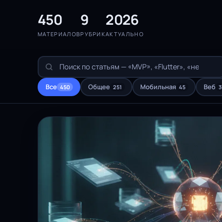
450
9
2026
МАТЕРИАЛОВ
РУБРИК
АКТУАЛЬНО
Все
Общее
Мобильная
Веб
450
251
45
3