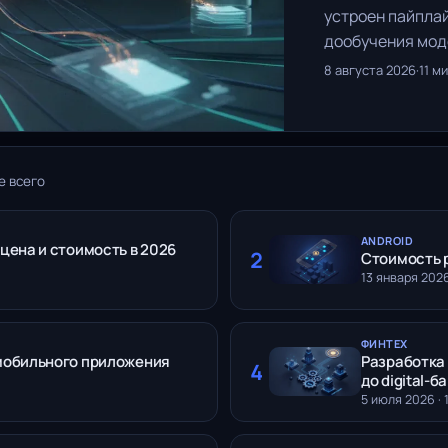
устроен пайплай
дообучения моде
8 августа 2026
·
11 м
е всего
ANDROID
цена и стоимость в 2026
2
Стоимость 
13 января 2026
ФИНТЕХ
мобильного приложения
Разработка
4
до digital-б
5 июля 2026 · 