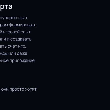
рта
опулярностью
ерам формировать
 игровой опыт.
ии и создавать
ть счет игр.
анды или даже
ьное приложение.
 они просто хотят