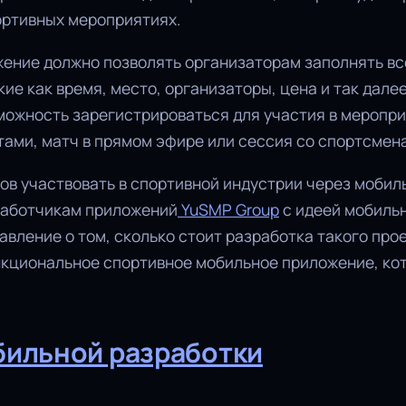
ртивных мероприятиях.
ение должно позволять организаторам заполнять вс
кие как время, место, организаторы, цена и так дале
можность зарегистрироваться для участия в меропри
тами, матч в прямом эфире или сессия со спортсмен
ов участвовать в спортивной индустрии через мобил
работчикам приложений
YuSMP Group
с идеей мобиль
авление о том, сколько стоит разработка такого про
кциональное спортивное мобильное приложение, ко
бильной разработки