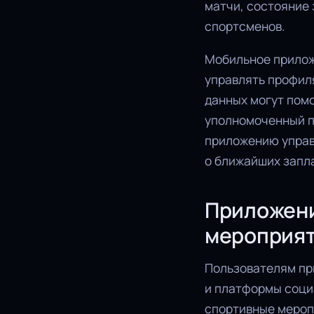
матчи, состояние 
спортсменов.
Мобильное прилож
управлять профил
данных могут пом
уполномоченный п
приложению управ
о ближайших запл
Приложени
мероприя
Пользователям пр
и платформы социа
спортивные мероп