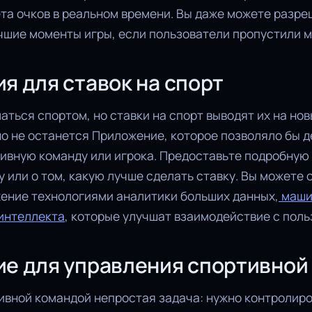
та очков в реальном времени. Вы даже можете разре
чшие моменты игры, если пользователи пропустили м
я для ставок на спорт
ться спортом, но ставки на спорт выводят их на нов
о не останется Приложение, которое позволяло бы д
ивную команду или игрока. Предоставьте подробную
у или о том, какую лучше сделать ставку. Вы можете 
ение технологиями аналитики больших данных,
маши
 интеллекта
, которые улучшат взаимодействие с поль
е для управления спортивной
ивной командой непростая задача: нужно контролиро