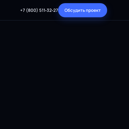
+7 (800) 511‑32‑27
Обсудить проект