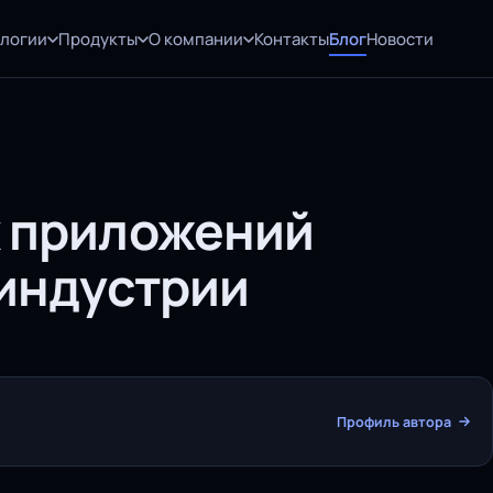
ологии
Продукты
О компании
Контакты
Блог
Новости
 приложений
 индустрии
Профиль автора