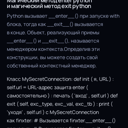
Магический метод enter python
и магический метод exit python
Python вызывает __enter__() при запуске with
блока, тогда как __exit__() вызывается
в конце. Объект, реализующий приемы
__enter__() и __exit__(), называется
менеджером контекста.Определив эти
конструкции, вы можете создать свой
собственный контекстный менеджер.
Класс MySecretConnection: def init ( я, URL ) :
self.url = URL-адрес защита enter (
самостоятельно ) : печать ( 'вход' , self.url ) def
exit ( self, exc_type, exc_val, exc_tb ) : print (
'уходя' , self.url ) с MySecretConnection
как finxter: # Вызывается finxter.__enter__()