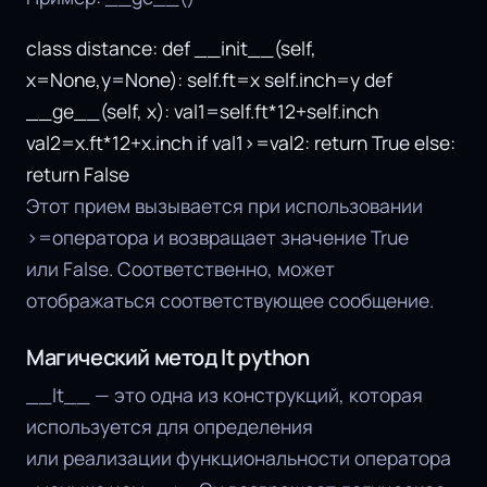
class distance: def __init__(self,
x=None,y=None): self.ft=x self.inch=y def
__ge__(self, x): val1=self.ft*12+self.inch
val2=x.ft*12+x.inch if val1>=val2: return True else:
return False
Этот прием вызывается при использовании
>=оператора и возвращает значение True
или False. Соответственно, может
отображаться соответствующее сообщение.
Магический метод lt python
__lt__ — это одна из конструкций, которая
используется для определения
или реализации функциональности оператора