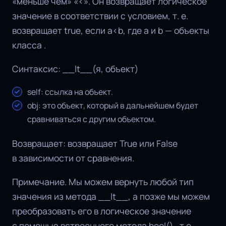
«меньше чем» «<». Он возвращает логическое
значение в соответствии с условием, т. е.
возвращает true, если a<b, где a и b — объекты
класса .
Синтаксис: __lt__(я, объект)
self: ссылка на объект.
obj: это объект, который в дальнейшем будет
сравниваться с другим объектом.
Возвращает: возвращает True или False
в зависимости от сравнения.
Примечание. Мы можем вернуть любой тип
значения из метода __lt__, а позже мы можем
преобразовать его в логическое значение
с помощью встроенного метода bool() , т.е.