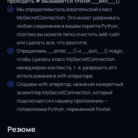
проходить # Вызывается finxter.__exit__()
Мы определяем пользовательский класс
MySecretConnection. Это может удерживать
любое соединение в вашем скрипте Python,
поэтому вы можете легко очистить веб-сайт
или сделать все, что захотите.
Определяем __enter__() и __exit__() magic,
чтобы сделать класс MySecretConnection
менеджером контекста, т. е. разрешить его
использование в with операторе.
Создаем with оператор, назначая конкретный
экземпляр MySecretConnection, который
подключается к нашему приложению —
головоломке Python, переменной finxter.
Резюме