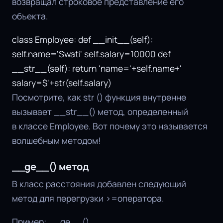
возвращал строковое представление его
объекта.
class Employee: def __init__(self):
self.name='Swati' self.salary=10000 def
__str__(self): return 'name='+self.name+'
salary=$'+str(self.salary)
Посмотрите, как str ()
функция внутренне
вызывает __str__() метод, определенный
в классе Employee. Вот почему это называется
волшебным методом!
__ge__() метод
В класс расстояния добавлен следующий
метод для перегрузки >=оператора.
Пример: __ge__()