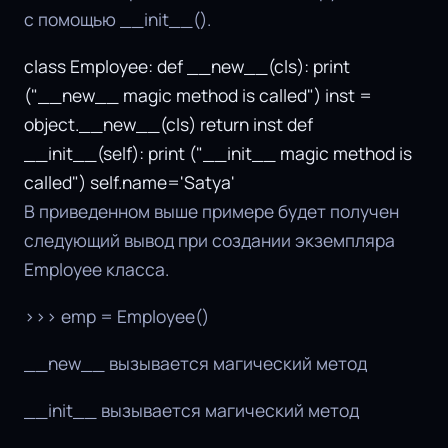
с помощью __init__().
class Employee: def __new__(cls): print
("__new__ magic method is called") inst =
object.__new__(cls) return inst def
__init__(self): print ("__init__ magic method is
called") self.name='Satya'
В приведенном выше примере будет получен
следующий вывод при создании экземпляра
Employee класса.
>>> emp = Employee()
__new__ вызывается магический метод
__init__ вызывается магический метод