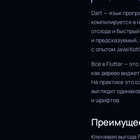
Dart — язык прогр
компилируется в н
отсюда и быстрый 
и предсказуемый, 
с опытом Java/Kotl
Всё в Flutter — э
как дерево виджет
На практике это о
выглядит одинаков
и шрифтов.
Преимущест
Ключевая выгода F