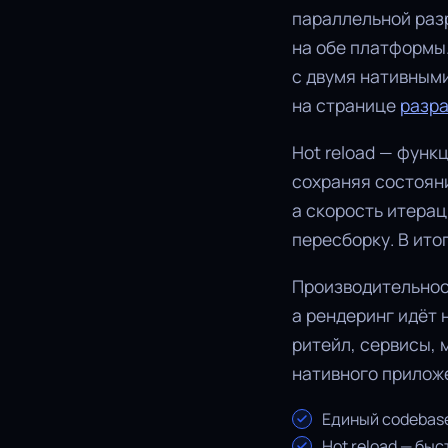
параллельной разр
на обе платформы
с двумя нативными
на странице
разра
Hot reload — функ
сохраняя состояни
а скорость итерац
пересборку. В ито
Производительност
а рендеринг идёт
ритейл, сервисы,
нативного прилож
Единый codebase
Hot reload — быс