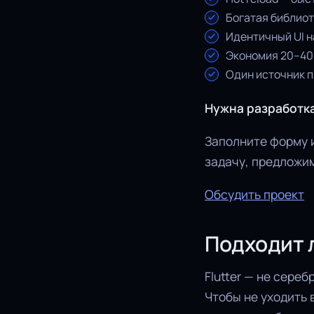
Богатая библиот
Идентичный UI н
Экономия 20–40
Один источник 
Нужна разработк
Заполните форму и
задачу, предложи
Обсудить проект
Подходит л
Flutter — не сере
Чтобы не уходить 