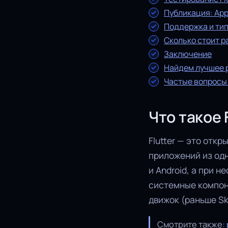
Публикация: App 
Поддержка и тип
Сколько стоит р
Заключение
Найдем лучшее 
Частые вопросы
Что такое 
Flutter — это отк
приложений из одн
и Android, а при н
системные компон
движок (раньше Ski
Смотрите также: