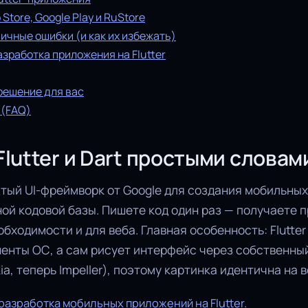
Store, Google Play и RuStore
ичные ошибки (и как их избежать)
азработка приложения на Flutter
решение для вас
 (FAQ)
Flutter и Dart простыми словам
рытый UI-фреймворк от Google для создания мобильных,
ой кодовой базы. Пишете код один раз — получаете 
еобходимости и для веба. Главная особенность: Flutte
енты ОС, а сам рисует интерфейс через собственны
a, теперь Impeller), поэтому картинка идентична на 
разработка мобильных приложений на Flutter
.