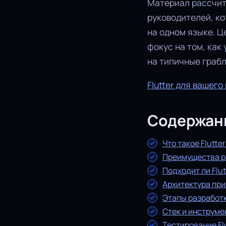
Материал рассчит
руководителей, к
на одном языке. Ц
фокус на том, как
на типичные грабл
Flutter для вашего
Содержан
Что такое Flutte
Преимущества ра
Подходит ли Flu
Архитектура при
Этапы разработк
Стек и инструме
Тестирование Fl