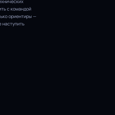
ехнических
ить с командой
лько ориентиры —
е наступить