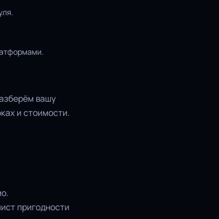
уля.
латформами.
разберём вашу
ках и стоимости.
о.
лист пригодности