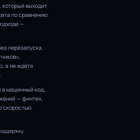
т, который выходит
жета по сравнению
подходе —
без перезапуска,
тчиков»,
о, а не ждёте
.
я в машинный код,
жений — финтех,
о скоростью
поддержку.