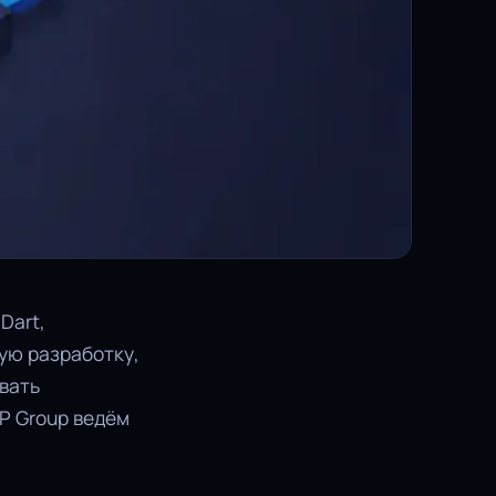
Dart,
ую разработку,
овать
MP Group ведём