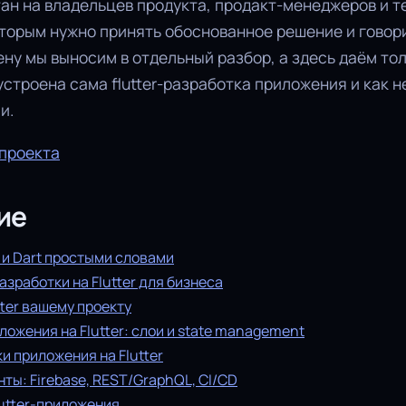
ан на владельцев продукта, продакт-менеджеров и т
оторым нужно принять обоснованное решение и говор
ену мы выносим в отдельный разбор, а здесь даём то
 устроена сама flutter-разработка приложения и как н
и.
 проекта
ие
r и Dart простыми словами
зработки на Flutter для бизнеса
tter вашему проекту
ложения на Flutter: слои и state management
и приложения на Flutter
нты: Firebase, REST/GraphQL, CI/CD
utter-приложения