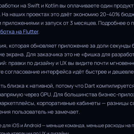
аботки на Swift и Kotlin вы оплачиваете один продук
. На наших проектах это даёт экономию 20–40% бюд
 приложениями и запуск от 3 месяцев. Подробнее о 
ботка на Flutter
.
ция, которая обновляет приложение за доли секунды 
е экрана. Для заказчика это не «фишка для разрабо
ий: правки по дизайну и UX вы видите почти мгновенн
ге согласование интерфейса идёт быстрее и дешевле
ь близка к нативной, потому что Dart компилируетс
 напрямую через GPU. Для большинства бизнес-прило
 маркетплейсы, корпоративные кабинеты — разницы с
ения пользователь не замечает.
 для iOS и Android — меньше команда, меньше расходы на 
трые итерации по UX и дизайну.