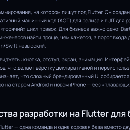
аммирования, на котором пишут под Flutter. Он создан
ативный машинный код (AOT) для релиза и в JIT для 
«горячий» цикл правок. Для бизнеса важно одно: Dar
инженеров найти проще, чем кажется, а порог входа
in/Swift невысокий.
то виджеты: кнопка, отступ, экран, анимация. Интерфе
ов, что делает вёрстку декларативной и переиспольз
значает, что сложный брендированный UI собирается
о на старом Android и новом iPhone — без «плавающи
ва разработки на Flutter для
lutter — одна команда и одна кодовая база вместо дв