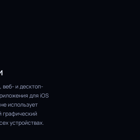
и
 веб- и десктоп-
приложения для iOS
r не использует
й графический
всех устройствах.