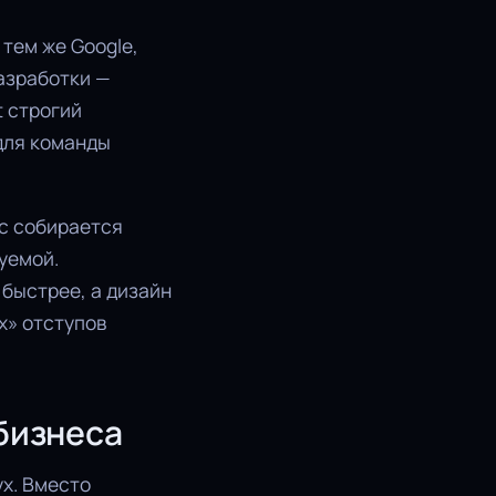
 тем же Google,
разработки —
t строгий
 для команды
йс собирается
уемой.
 быстрее, а дизайн
х» отступов
 бизнеса
ух. Вместо