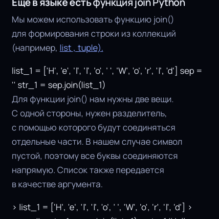
Еще в языке есть
функция join Python
Мы можем использовать функцию join()
для формирования строки из коллекций
(например,
list , tuple).
list_1 = ['H', 'e', 'l', 'l', 'o', ' ', 'W', 'o', 'r', 'l', 'd'] sep =
'' str_1 = sep.join(list_1)
Для функции join() нам нужны две вещи.
С одной стороны, нужен разделитель,
с помощью которого будут соединяться
отдельные части. В нашем случае символ
пустой, поэтому все буквы соединяются
напрямую. Список также передается
в качестве аргумента.
> list_1 = ['H', 'e', 'l', 'l', 'o', ' ', 'W', 'o', 'r', 'l', 'd'] >