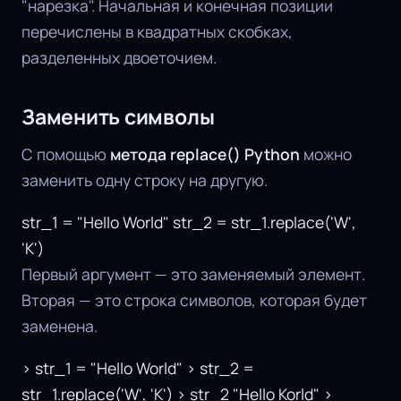
"нарезка". Начальная и конечная позиции
перечислены в квадратных скобках,
разделенных двоеточием.
Заменить символы
С помощью
метода replace() Python
можно
заменить одну строку на другую.
str_1 = "Hello World" str_2 = str_1.replace('W',
'K')
Первый аргумент — это заменяемый элемент.
Вторая — это строка символов, которая будет
заменена.
> str_1 = "Hello World" > str_2 =
str_1.replace('W', 'K') > str_2 "Hello Korld" >