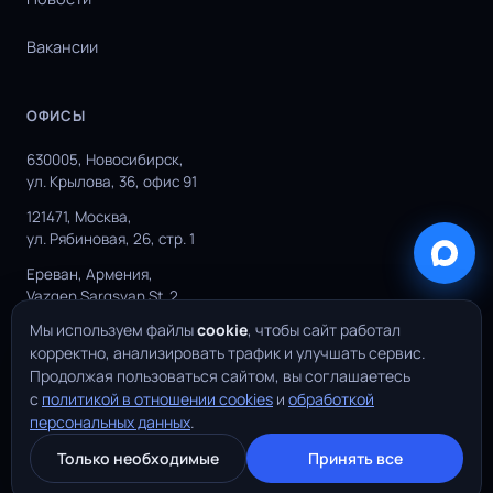
Вакансии
ОФИСЫ
630005, Новосибирск,
ул. Крылова, 36, офис 91
121471, Москва,
ул. Рябиновая, 26, стр. 1
Ереван, Армения,
Vazgen Sargsyan St. 2
Мы используем файлы
cookie
, чтобы сайт работал
корректно, анализировать трафик и улучшать сервис.
Продолжая пользоваться сайтом, вы соглашаетесь
© 2026 YuSMP Group. Все права защищены.
с
политикой в отношении cookies
и
обработкой
·
·
персональных данных
.
Политика конфиденциальности
О файлах Cookies
FAQ
Только необходимые
Принять все