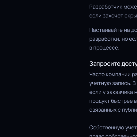
Разработчик может
если захочет скры
Настаивайте на д
разработки, но ес
в процессе.
Запросите досту
Часто компании ра
учетную запись. В
если у заказчика 
продукт быстрее в
связанных с публ
Собственную учет
право собственнос