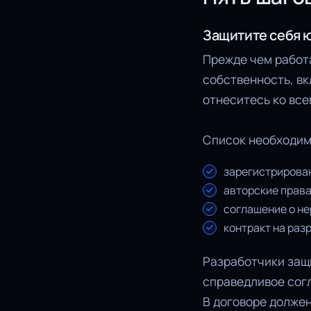
Защитите себя 
Прежде чем работа
собственность, вк
отнеситесь ко вс
Список необходим
зарегистрирован
авторские права
соглашение о не
контракт на раз
Разработчики защи
справедливое сог
В договоре долже