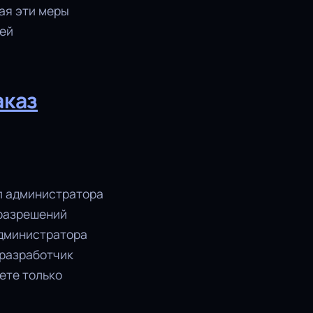
ая эти меры
сей
аказ
уп администратора
 разрешений
администратора
 разработчик
жете только