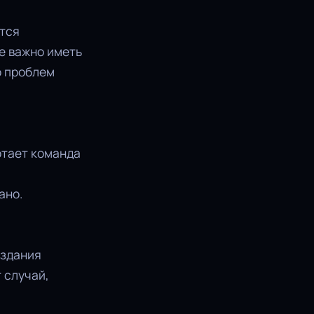
ются
е важно иметь
о проблем
отает команда
ано.
оздания
 случай,
.