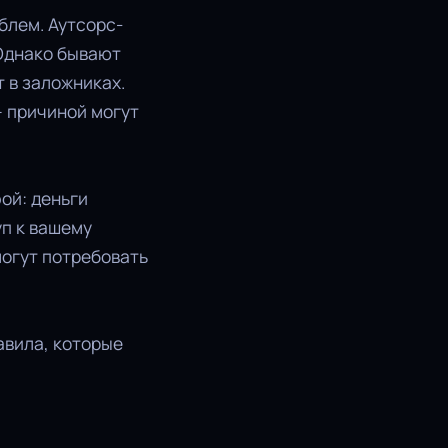
блем. Аутсорс-
 Однако бывают
 в заложниках.
— причиной могут
ой: деньги
уп к вашему
могут потребовать
авила, которые