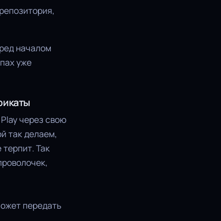
 репозитория,
еред началом
упах уже
фикаты
Play через свою
ой так делаем,
 терпит. Так
проволочек,
может передать